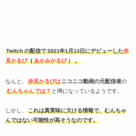
Twitch
の配信で
2021年1月13日にデビューした
赤
見かるび
（
あかみかるび
）
。
なんと、
赤見かるびは
ニコニコ動画の元配信者
の
むんちゃん
では？
と噂になっているようです。
しかし、
これは真実味に欠ける情報で、むんちゃ
んではない可能性が高そうなのです。