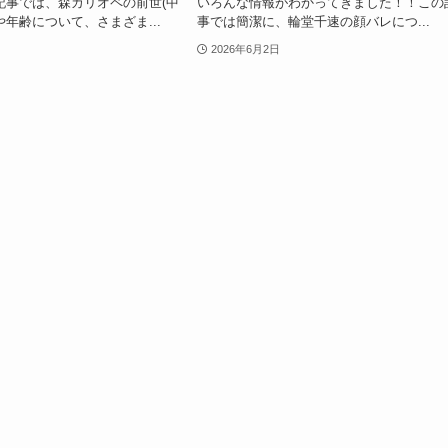
記事では、森カリオペの前世(中
いろんな情報がわかってきました！！この
や年齢について、さまざま...
事では簡潔に、輪堂千速の顔バレにつ...
2026年6月2日