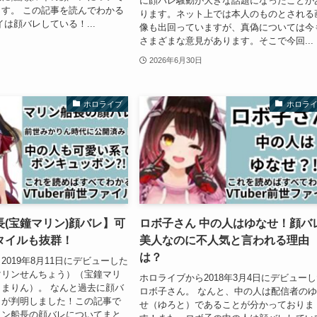
に顔バレ騒動が大きな話題になったことが
す。 この記事を読んでわかる
ります。ネット上では本人のものとされる
イは顔バレしている！...
像も出回っていますが、真偽については今
さまざまな意見があります。そこで今回...
2026年6月30日
ホロライブ
ホロラ
(宝鐘マリン)顔バレ】可
ロボ子さん 中の人はゆなせ！顔バ
タイルも抜群！
美人なのに不人気と言われる理由
は？
2019年8月11日にデビューした
マリンせんちょう）（宝鐘マリ
ホロライブから2018年3月4日にデビュー
まりん）。 なんと過去に顔バ
ロボ子さん。 なんと、中の人は配信者の
とが判明しました！この記事で
せ（ゆろと）であることが分かっておりま
リン船長の顔バレについてまと