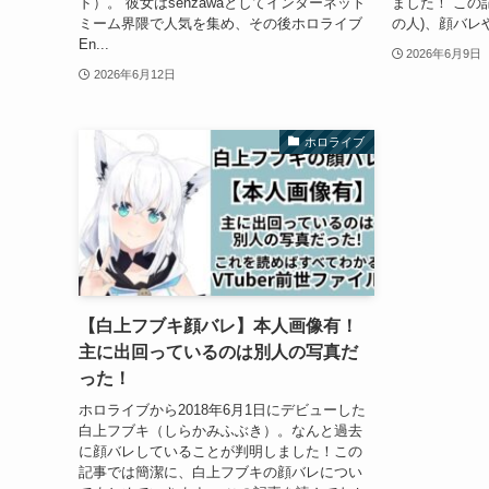
ド）。 彼女はsenzawaとしてインターネット
ました！ この
ミーム界隈で人気を集め、その後ホロライブ
の人)、顔バレ
En...
2026年6月9日
2026年6月12日
ホロライブ
【白上フブキ顔バレ】本人画像有！
主に出回っているのは別人の写真だ
った！
ホロライブから2018年6月1日にデビューした
白上フブキ（しらかみふぶき）。なんと過去
に顔バレしていることが判明しました！この
記事では簡潔に、白上フブキの顔バレについ