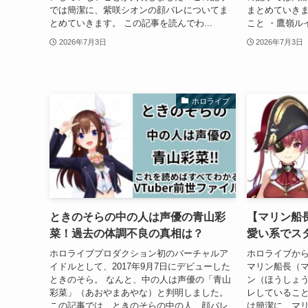
では簡潔に、紫咲シオンの顔バレについてま
まとめていきま
とめていきます。 この記事を読んでわ...
こと ・鷹嶺ル
2026年7月3日
2026年7月3日
ホロライブ
ときのそらの中の人は声優の青山彩
【マリン船長
菜！過去の体調不良の真相は？
愛い系でス
ホロライブプロダクション初のバーチャルア
ホロライブから
イドルとして、2017年9月7日にデビューした
マリン船長（
ときのそら。 なんと、中の人は声優の「青山
ン（ほうしょう
彩菜」（あおやまあやな）と判明しました。
レしているこ
この記事では、ときのそらの中の人、顔バレ
は簡潔に、マ