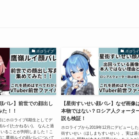
ホロライブ
ホロラ
 顔バレ】前世での顔出し
【星街すいせい顔バレ】なぜ画像
みた！！
本物ではない？ロシア人クォータ
説も検証！
27日にホロライブ6期生としてデ
嶺ルイ(たかねるい)。 なんと過
ホロライブから2019年12月にデビューし
ていることが判明しました！こ
街すいせい（ほしまちすいせい）。実は過
に,鷹嶺ルイの顔バレについて