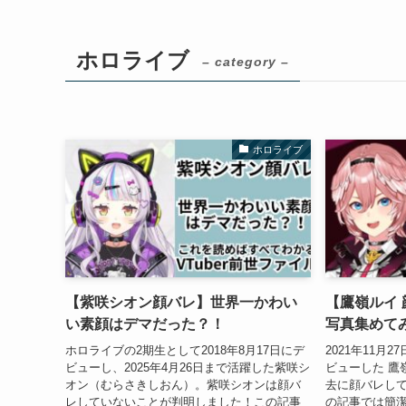
ホロライブ
– category –
ホロライブ
【紫咲シオン顔バレ】世界一かわい
【鷹嶺ルイ
い素顔はデマだった？！
写真集めて
ホロライブの2期生として2018年8月17日にデ
2021年11月
ビューし、2025年4月26日まで活躍した紫咲シ
ビューした 鷹
オン（むらさきしおん）。紫咲シオンは顔バ
去に顔バレし
レしていないことが判明しました！この記事
の記事では簡潔