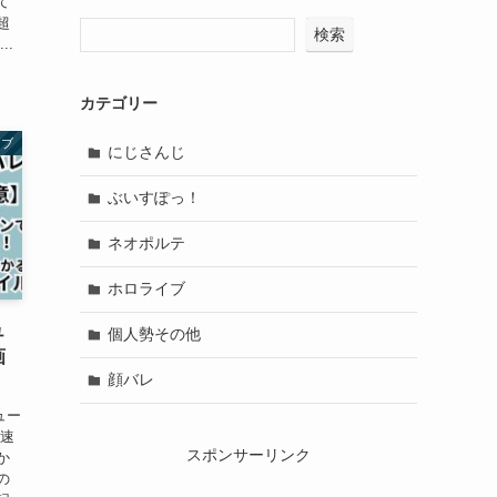
て
超
検索
..
カテゴリー
イブ
にじさんじ
ぶいすぽっ！
ネオポルテ
ホロライブ
ュ
個人勢その他
画
顔バレ
ュー
千速
スポンサーリンク
か
の