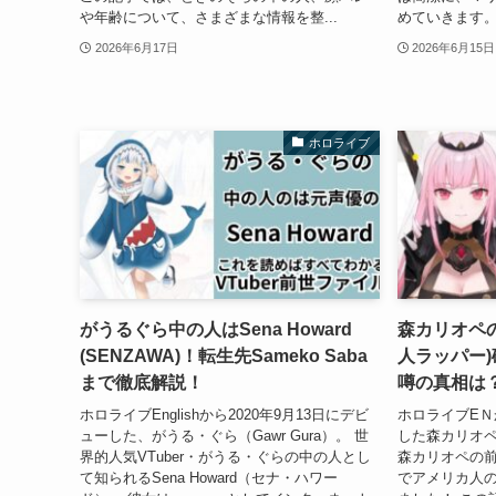
や年齢について、さまざまな情報を整...
めていきます。
2026年6月17日
2026年6月15日
ホロライブ
がうるぐら中の人はSena Howard
森カリオペ
(SENZAWA)！転生先Sameko Saba
人ラッパー
まで徹底解説！
噂の真相は
ホロライブEnglishから2020年9月13日にデビ
ホロライブEＮか
ューした、がうる・ぐら（Gawr Gura）。 世
した森カリオ
界的人気VTuber・がうる・ぐらの中の人とし
森カリオペの前
て知られるSena Howard（セナ・ハワー
でアメリカ人