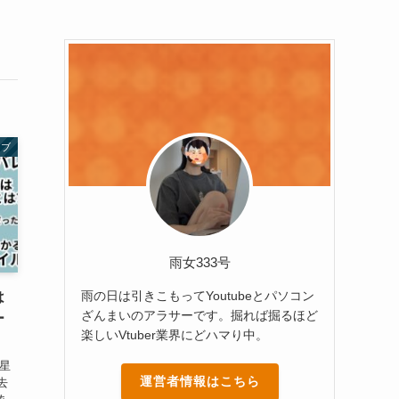
イブ
雨女333号
雨の日は引きこもってYoutubeとパソコン
は
ざんまいのアラサーです。掘れば掘るほど
ー
楽しいVtuber業界にどハマり中。
た星
運営者情報はこちら
去