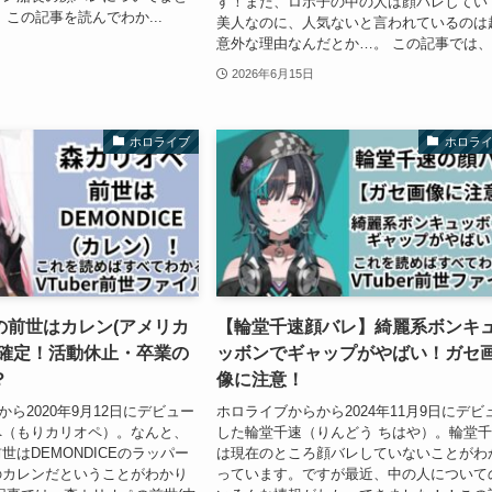
す！また、ロボ子の中の人は顔バレしてい
 この記事を読んでわか...
美人なのに、人気ないと言われているのは
意外な理由なんだとか…。 この記事では、.
2026年6月15日
ホロライブ
ホロラ
の前世はカレン(アメリカ
【輪堂千速顔バレ】綺麗系ボンキ
)確定！活動休止・卒業の
ッボンでギャップがやばい！ガセ
？
像に注意！
ら2020年9月12日にデビュー
ホロライブからから2024年11月9日にデビ
ペ（もりカリオペ）。なんと、
した輪堂千速（りんどう ちはや）。輪堂
世はDEMONDICEのラッパー
は現在のところ顔バレしていないことがわ
のカレンだということがわかり
っています。ですが最近、中の人について