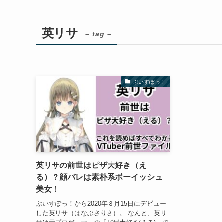
英リサ
– tag –
ぶいすぽっ！
英リサの前世はピザ大好き（え
る）？顔バレは素朴系ボーイッシュ
美女！
ぶいすぽっ！から2020年８月15日にデビュー
した英リサ（はなぶさりさ）。 なんと、英リ