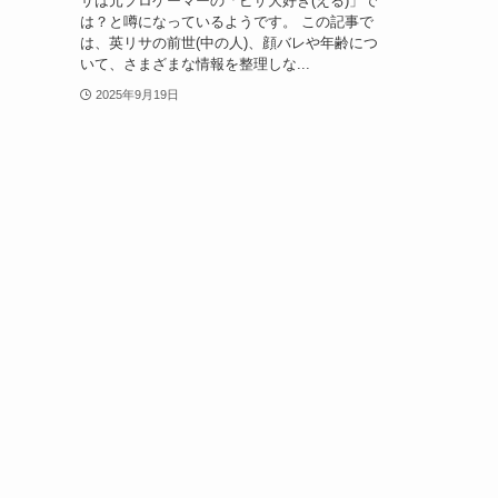
サは元プロゲーマーの「ピザ大好き(える)」で
は？と噂になっているようです。 この記事で
は、英リサの前世(中の人)、顔バレや年齢につ
いて、さまざまな情報を整理しな...
2025年9月19日