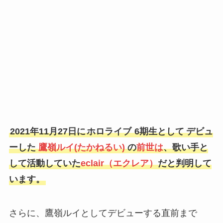
2021年11月27日に
ホロライブ
6期生として
デビュ
ーした
鷹嶺ルイ(たかねるい)
の
前世は
、歌い手と
して活動していた
eclair（エクレア）
だと判明して
います。
さらに、鷹嶺ルイとしてデビューする直前まで