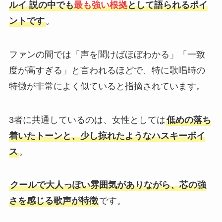
ルイ 説の中でも
最も強い根拠
として語られるポイ
ントです
。
ファンの間では「声を聞けばほぼわかる」「一致
度が高すぎる」と言われるほどで、特に歌唱時の
特徴が非常によく似ていると指摘されています。
3者に共通しているのは、女性としては
低めの落ち
着いたトーンと、少し掠れたようなハスキーボイ
ス
。
クールで大人っぽい雰囲気がありながら、芯の強
さを感じる歌声が特徴
です。