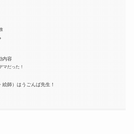
致
？
動内容
デマだった！
・絵師）はうごんば先生！