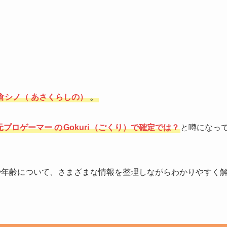
倉シノ（
あさくらしの）
。
元プロゲーマー
の
Gokuri
（ごくり）で確定では？
と噂になっ
や年齢について、さまざまな情報を整理しながらわかりやすく