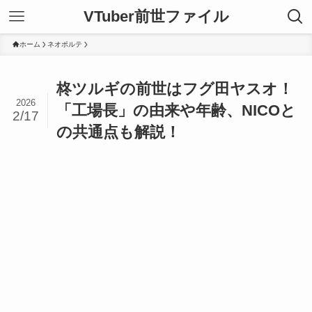
VTuber前世ファイル
ホーム
ネオポルテ
柊ツルギの前世はフグ田ヤスオ！
2026
「工場長」の由来や年齢、NICOと
2/17
の共通点も解説！