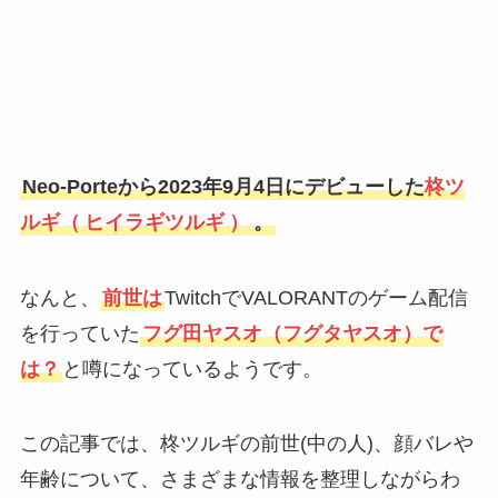
Neo-Porteから2023年9月4日にデビューした
柊ツ
ルギ（
ヒイラギツルギ
）
。
なんと、
前世は
TwitchでVALORANTのゲーム配信
を行っていた
フグ田ヤスオ（フグタヤスオ）で
は？
と噂になっているようです。
この記事では、柊ツルギの前世(中の人)、顔バレや
年齢について、さまざまな情報を整理しながらわ