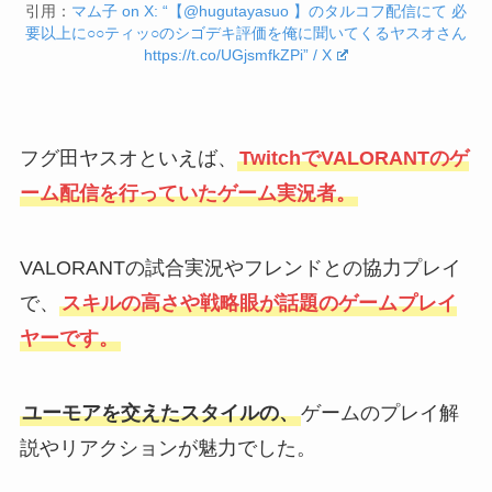
引用：
マム子 on X: “【@hugutayasuo 】のタルコフ配信にて 必
要以上に○○ティッ○のシゴデキ評価を俺に聞いてくるヤスオさん
https://t.co/UGjsmfkZPi” / X
フグ田ヤスオといえば、
TwitchでVALORANTのゲ
ーム配信を行っていたゲーム実況者。
VALORANTの試合実況やフレンドとの協力プレイ
で、
スキルの高さや戦略眼が話題のゲームプレイ
ヤーです。
ユーモアを交えたスタイルの、
ゲームのプレイ解
説やリアクションが魅力でした。